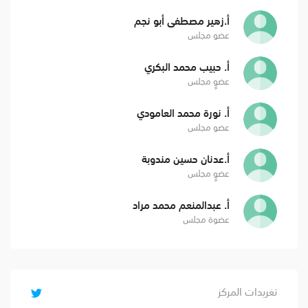
أ.زهير مصطفى أبو نجم
عضو مجلس
أ. حبيب محمد البكري
عضوٍ مجلس
أ. نورة محمد العامودي
عضو مجلس
أ.عدنان حسين مندوبة
عضوٍ مجلس
أ. عبدالمنعم محمد مراد
عضوة مجلس
تغريدات المركز