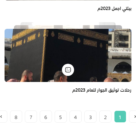
بيئتي اجمل 2023م
رحلات توثيق الجوار للعام 2023م
8
7
6
5
4
3
2
1