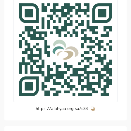
https://alahyaa.org.sa/c38