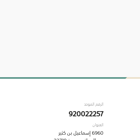
الرقم الموحد
920022257
العنوان
6960 إسماعيل بن كثير
حي البساتين ، جدة 23719