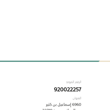
الرقم الموحد
920022257
العنوان
6960 إسماعيل بن كثير
حي البساتين ، جدة 23719