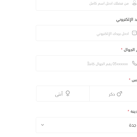
يد الإلكتروني
 الجوال
*
نس
*
ذكر
أنثى
ينة
*
جدة