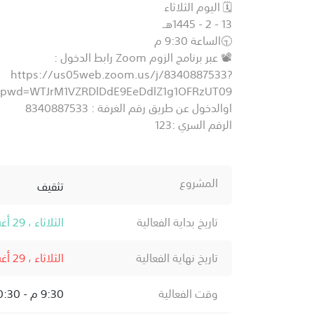
🗓️ اليوم الثلاثاء
13 - 2 - 1445هــ
🕤الساعة 9:30 م
📽️ عبر برنامج الزوم Zoom رابط الدخول :
https://us05web.zoom.us/j/8340887533?
pwd=WTJrM1VZRDlDdE9EeDdlZ1g1OFRzUT09
اوالدخول عن طريق رقم الغرفة : 8340887533
الرقم السري :123
المشروع
تثقيف
تاريخ بداية الفعالية
الثلاثاء ، 29 أغسطس ، 2023
تاريخ نهاية الفعالية
الثلاثاء ، 29 أغسطس ، 2023
وقت الفعالية
9:30 م - 10:30 م