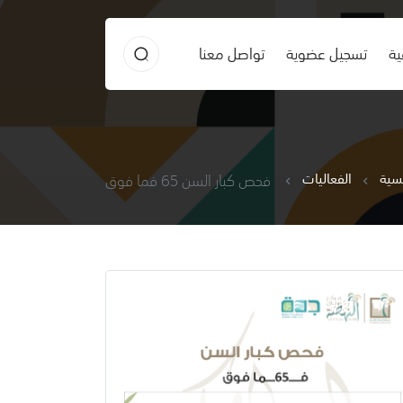
ية
تسجيل عضوية
تواصل معنا
يسية
الفعاليات
فحص كبار السن 65 فما فوق