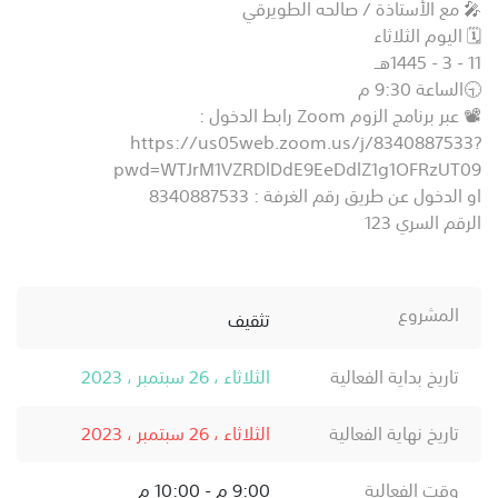
🎤 مع الأستاذة / صالحه الطويرقي
🗓️ اليوم الثلاثاء
11 - 3 - 1445هــ
🕤الساعة 9:30 م
📽️ عبر برنامج الزوم Zoom رابط الدخول :
https://us05web.zoom.us/j/8340887533?
pwd=WTJrM1VZRDlDdE9EeDdlZ1g1OFRzUT09
او الدخول عن طريق رقم الغرفة : 8340887533
الرقم السري 123
المشروع
تثقيف
تاريخ بداية الفعالية
الثلاثاء ، 26 سبتمبر ، 2023
تاريخ نهاية الفعالية
الثلاثاء ، 26 سبتمبر ، 2023
وقت الفعالية
9:00 م - 10:00 م