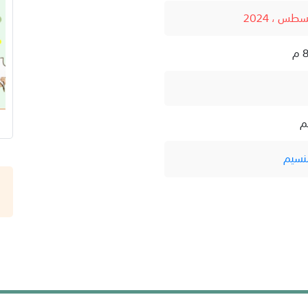
م
نسيم