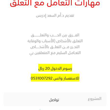
مهارات التعامل مع التعلق
تقديم د.أم السعد إدريس
الفـــــرق بين الحـــــــب والتعلــــــــــــق
التعلـق بالأشخاص (الأسباب والوقاية
التحـــرر مــــن التعلـــق بالأشخـــــــاص
التعــامـل السليم مـع المتعلقين بي
رسوم الدخول 20 ريال
للاستفسار واتس 0531007292
المشروع
تواصل