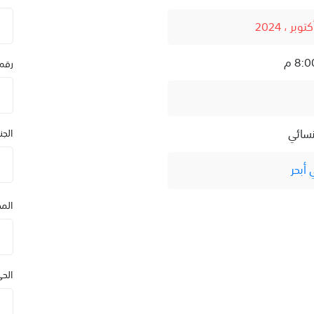
رقم
نسائي
الج
أبحر
المد
الح