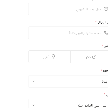
 الجوال
*
نس
*
ذكر
أنثى
ينة
*
جدة
ي
*
اختار الحي الخاص بك