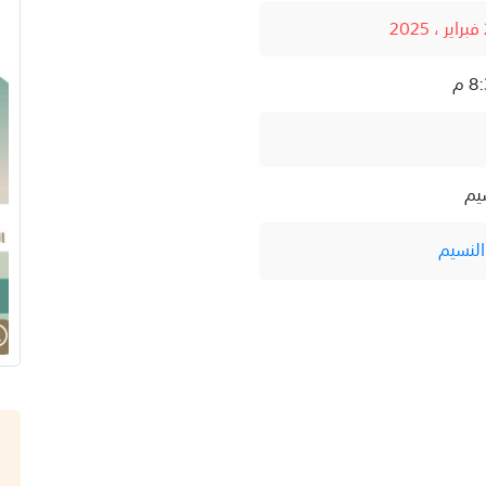
يم
لنسيم