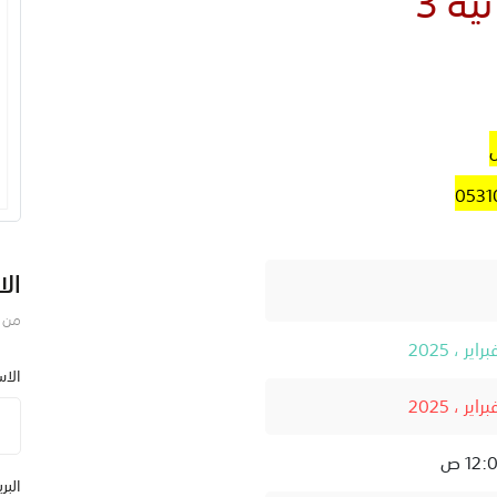
الا
من ف
الا
البر