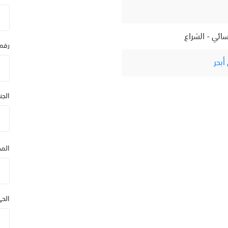
سائي - الشراع
رقم
أبحر
الج
المد
الح