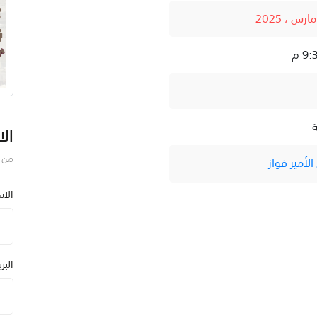
الا
من ف
لأمير فواز
الا
البر