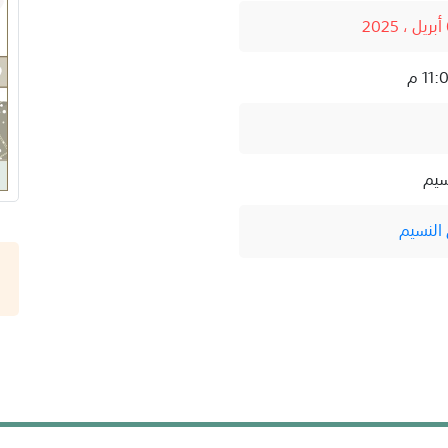
سيم
النسيم