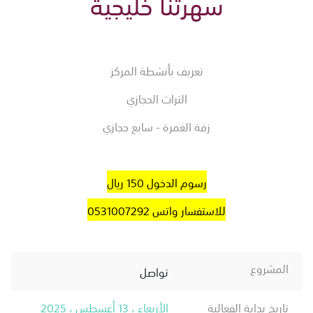
سهرتنا خليجية
تعريف بأنشطة المركز
التراث الحجازي
زفة الغمرة - سابع حجازي
رسوم الدخول 150 ريال
للاستفسار واتس 0531007292
المشروع
تواصل
تاريخ بداية الفعالية
الأربعاء ، 13 أغسطس ، 2025