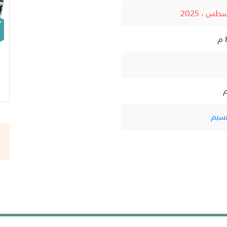
م
نسيم