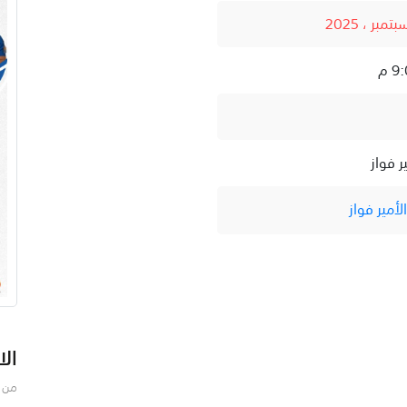
ر فواز
أمير فواز
الا
من ف