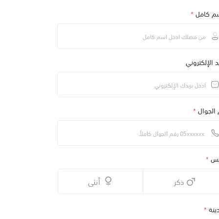
سم كامل
*
يد الإلكتروني
 الجوال
*
نس
*
ذكر
أنثى
ينة
*