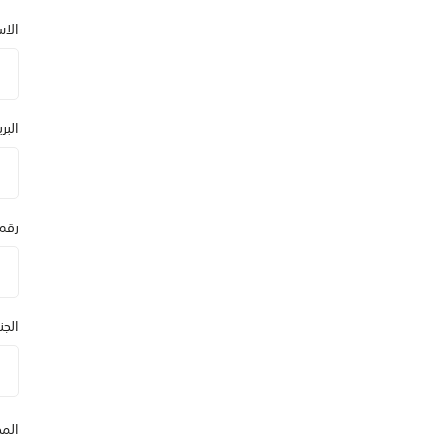
الا
البر
رقم
الج
المد