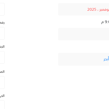
رقم
الج
بحر
المد
الح