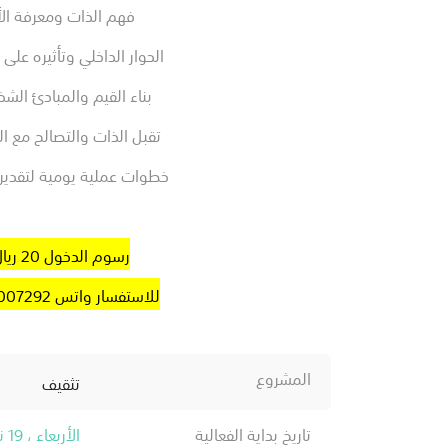
فهم الذات ومعرفة الأن
الحوار الداخلي وتأثيره على
بناء القيم والمبادئ الش
تقبل الذات والتصالح مع ا
خطوات عملية يومية لتقدير
رسوم الدخول 20 ريال
للاستفسار واتس 0531007292
المشروع
تثقيف
تاريخ بداية الفعالية
الأربعاء ، 19 نوفمبر ، 2025