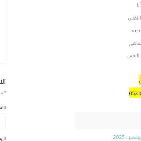
ا
 النفس
خصية
لماضي
 النفس
الا
من ف
الا
البر