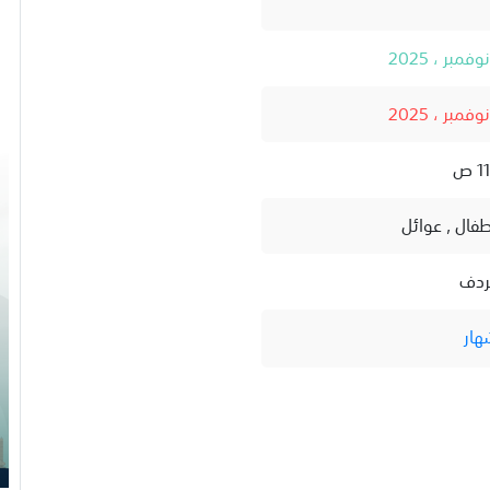
أطفال , عوائل
ردف
هار