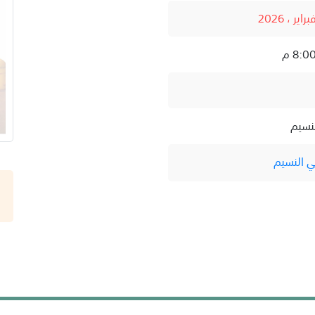
نسيم
ي النسيم