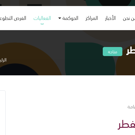
 نحن
الأخبار
المراكز
الحوكمة
الفعاليات
الفرص التطوع
طر
متاحة
الرئ
امة
فطر