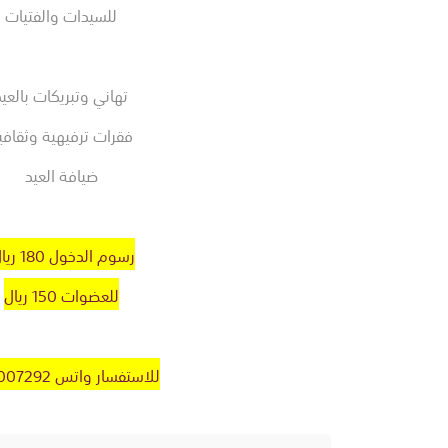
للسيدات والفتيات
تهاني وتبريكات بالعيد
فقرات ترفيهية وثقافي
ضيافة العيد
رسوم الدخول 180 ريال
للعضوات 150 ريال
للاستفسار واتس 0531007292