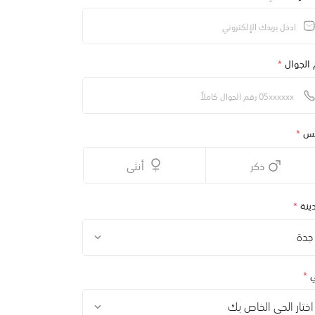
 الجوال
*
نس
*
ذكر
أنثى
ينة
*
جدة
ي
*
اختار الحي الخاص بك