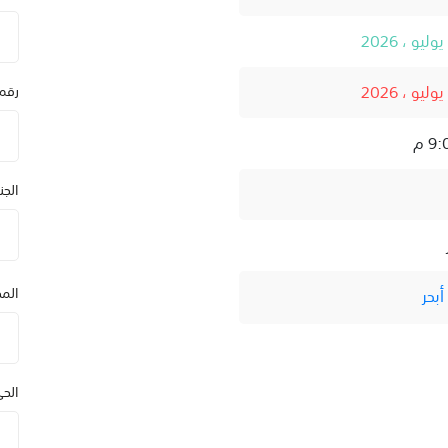
رقم
الج
المد
بحر
الح