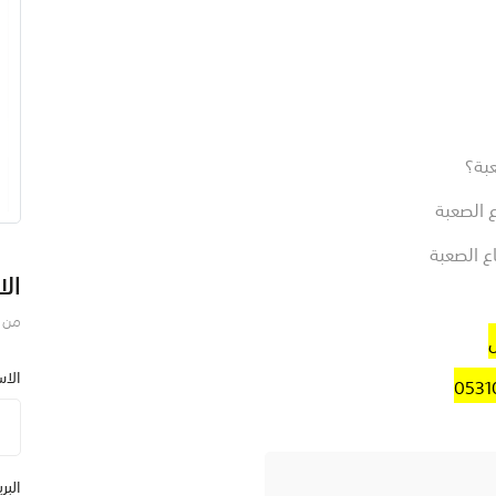
بة؟
ع الصعبة
ع الصعبة
الا
من ف
الا
البر