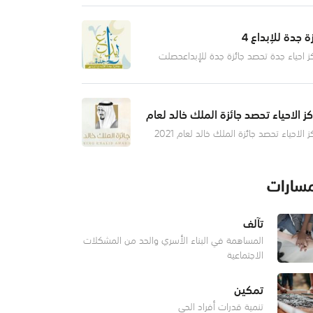
ي وزير الموارد البشرية والتنمية الاجتماعية
ندس أحمد الراجحي، جمعية مراكز الأح
ة جدة للإبداع 4
ز احياء جدة تحصد جائزة جدة للإبداعحصلت
ة مراكز الاحياء بمحافظة جدة على جائزة جدة
داع عن مبادرة منصة ارزاق الالكترونية، وذلك
 تكريم الفائزين بالجائزة في نسختها الراب
كز الاحياء تحصد جائزة الملك خالد لعام
2
مراكز الاحياء تحصد جائزة الملك خالد لعام 2021
 صاحب السمو الملكي الأمير فيصل بن خالد
بد العزيز مستشار خادم الحرمين الشريفين
 هيئة جائزة الملك خالد، أسماء الفائزين بالج
مسارات
تآلف
المساهمة في البناء الأسري والحد من المشكلات
الاجتماعية
تمكين
تنمية قدرات أفراد الحي