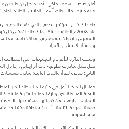
أعلن صاحب السمو الملكي الأمير فيصل بن خالد بن عبد
هيئة جائزة الملك خالد، أسماء الفائزين بالجائزة للعام 2021م .
جاء ذلك خلال المؤتمر الصحفي الذي عقده اليوم في مقر
عام 2008م انطلقت جائزة الملك خالد لتمكين ك
المتميزين واحتفلت بتميزهم في مجالات استدامة الشركا
والابتكار الاجتماعي للأفراد.
ومنحت الجائزة للأفراد والمجموعات التي استطاعت اب
خلال عمل مبادرات تطوعية ذات أثر إيجابي , إذا نال المر
الثاني: مبادرة لنقرأ، والمركز الثالث: مبادرة مستشارك 
كما نال المركز الأول في جائزة الملك خالد لتميز المن
الربحية المسجلة لدى وزارة الموارد البشرية والتنمية ال
الممارسات لرفع جودة خدماتها لمستفيديها , الجمعية الخي
جمعية المودة للتنمية الأسرية بمنطقة مكة المكرمة، و
مكة المكرمة.
فيما فاز بالمركز الأول في جائزة الملك خالد للاستدا