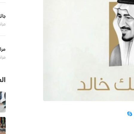
معال
المه
جائز
مراك
جمعي
للإب
خلال
مرا
021
أعلن
بن ع
رئيس
ال