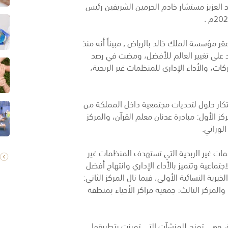
 العزيز مستشار خادم الحرمين الشريفين رئيس
 مؤسسة الملك خالد بالرياض , مبيناً أنه منذ
ل فرد على تغيير العالم للأفضل، ومضت في رصد
ت، والأداء الإداري للمنظمات غير الربحية،
تكار حلول لتحديات مجتمعية داخل المملكة من
كز الأول: مبادرة عدنان معلم القرآن، والمركز
الوراثي.
ظمات غير الربحية التي تستهدف المنظمات غير
اجتماعية وتتميز بالأداء الإداري وانتهاج أفضل
رية النسائية الأولى، فيما نال المركز الثاني:
المركز الثالث: جمعية مراكز الأحياء بمنطقة
مة، وهي تمنح للمنشآت التي تميزت بتطبيقها