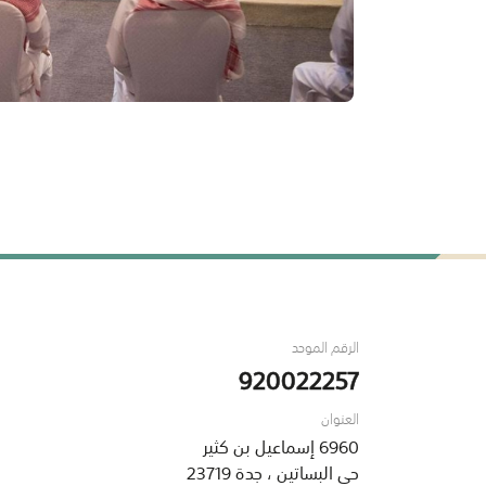
الرقم الموحد
920022257
العنوان
6960 إسماعيل بن كثير
حي البساتين ، جدة 23719