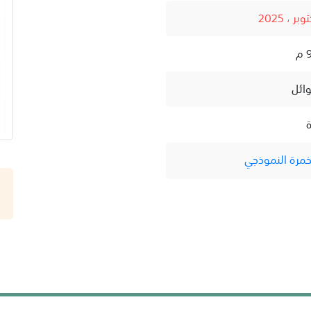
وائل
ة
خمرة النموذجي