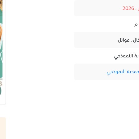
ال , عوائل
ية النموذجي
حمدية النموذجي