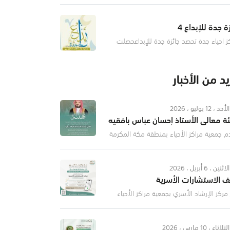
بد العزيز مستشار خادم الحرمين الشريفين
 هيئة جائزة الملك خالد، أسماء الفائزين بالج
ة جدة للإبداع 4
ز احياء جدة تحصد جائزة جدة للإبداعحصلت
ة مراكز الاحياء بمحافظة جدة على جائزة جدة
داع عن مبادرة منصة ارزاق الالكترونية، وذلك
 تكريم الفائزين بالجائزة في نسختها الراب
د من الأخبار
الأحد ، 12 يوليو ، 2026
ئة معالي الأستاذ إحسان عباس بافقيه
م جمعية مراكز الأحياء بمنطقة مكة المكرمة
ى آيات التهاني والتبريكات إلى معالي الأستاذ
ن بن عباس بافقيه، بمناسبة صدور الأمر
كي الكريم بتعيينه أمينًا لمحافظة جدة بالمر
الاثنين ، 6 أبريل ، 2026
ف الاستشارات الأسرية
مركز الإرشاد الأسري بجمعية مراكز الأحياء
قة مكة المكرمة تزويدكم بمواعيد الرد على
 الاستشارات الأسرية بعد العودة من رمضان
ل عام وانتم بخير
الثلاثاء ، 10 مارس ، 2026