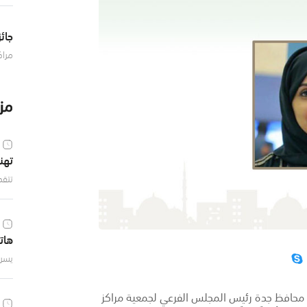
بن ع
رئيس
جائز
مراك
جمعي
للإب
خلال
مزي
تهن
تتقد
بأسم
إحسا
المل
هات
يسر 
بمنط
هاتف
 محافظ جدة رئيس المجلس الفرعي لجمعية مراكز
..وك