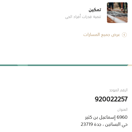
تمكين
تنمية قدرات أفراد الحي
عرض جميع المسارات
الرقم الموحد
920022257
العنوان
6960 إسماعيل بن كثير
حي البساتين ، جدة 23719