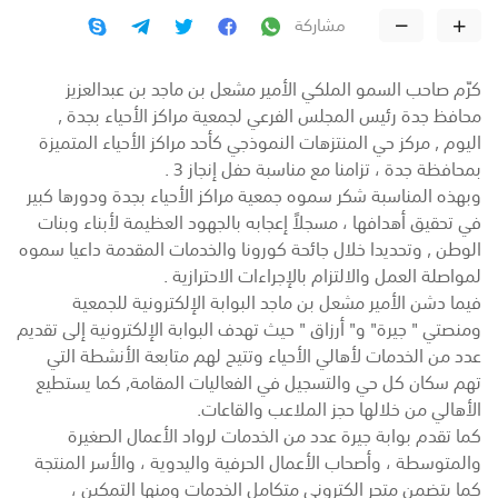
مشاركة
كرّم صاحب السمو الملكي الأمير مشعل بن ماجد بن عبدالعزيز
محافظ جدة رئيس المجلس الفرعي لجمعية مراكز الأحياء بجدة ,
اليوم , مركز حي المنتزهات النموذجي كأحد مراكز الأحياء المتميزة
بمحافظة جدة ، تزامنا مع مناسبة حفل إنجاز 3 .
وبهذه المناسبة شكر سموه جمعية مراكز الأحياء بجدة ودورها كبير
في تحقيق أهدافها ، مسجلاً إعجابه بالجهود العظيمة لأبناء وبنات
الوطن , وتحديدا خلال جائحة كورونا والخدمات المقدمة داعيا سموه
لمواصلة العمل والالتزام بالإجراءات الاحترازية .
فيما دشن الأمير مشعل بن ماجد البوابة الإلكترونية للجمعية
ومنصتي " جيرة" و" أرزاق " حيث تهدف البوابة الإلكترونية إلى تقديم
عدد من الخدمات لأهالي الأحياء وتتيح لهم متابعة الأنشطة التي
تهم سكان كل حي والتسجيل في الفعاليات المقامة, كما يستطيع
الأهالي من خلالها حجز الملاعب والقاعات.
كما تقدم بوابة جيرة عدد من الخدمات لرواد الأعمال الصغيرة
والمتوسطة ، وأصحاب الأعمال الحرفية واليدوية ، والأسر المنتجة
كما يتضمن متجر الكتروني متكامل الخدمات ومنها التمكين ،