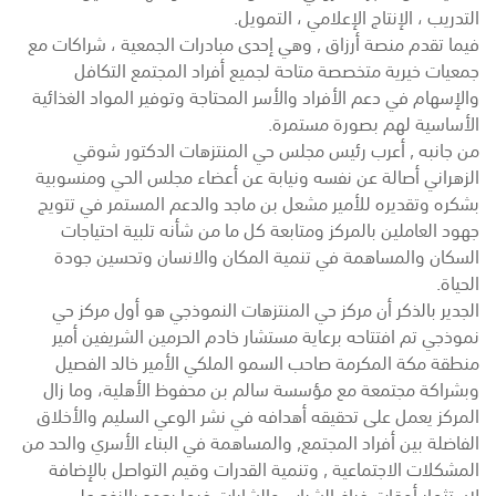
التدريب ، الإنتاج الإعلامي ، التمويل.
فيما تقدم منصة أرزاق , وهي إحدى مبادرات الجمعية ، شراكات مع
جمعيات خيرية متخصصة متاحة لجميع أفراد المجتمع التكافل
والإسهام في دعم الأفراد والأسر المحتاجة وتوفير المواد الغذائية
الأساسية لهم بصورة مستمرة.
من جانبه , أعرب رئيس مجلس حي المنتزهات الدكتور شوقي
الزهراني أصالة عن نفسه ونيابة عن أعضاء مجلس الحي ومنسوبية
بشكره وتقديره للأمير مشعل بن ماجد والدعم المستمر في تتويج
جهود العاملين بالمركز ومتابعة كل ما من شأنه تلبية احتياجات
السكان والمساهمة في تنمية المكان والانسان وتحسين جودة
الحياة.
الجدير بالذكر أن مركز حي المنتزهات النموذجي هو أول مركز حي
نموذجي تم افتتاحه برعاية مستشار خادم الحرمين الشريفين أمير
منطقة مكة المكرمة صاحب السمو الملكي الأمير خالد الفصيل
وبشراكة مجتمعة مع مؤسسة سالم بن محفوظ الأهلية، وما زال
المركز يعمل على تحقيقه أهدافه في نشر الوعي السليم والأخلاق
الفاضلة بين أفراد المجتمع, والمساهمة في البناء الأسري والحد من
المشكلات الاجتماعية , وتنمية القدرات وقيم التواصل بالإضافة
لاستثمار أوقات فراغ الشباب والشابات فيما يعود بالنفع على