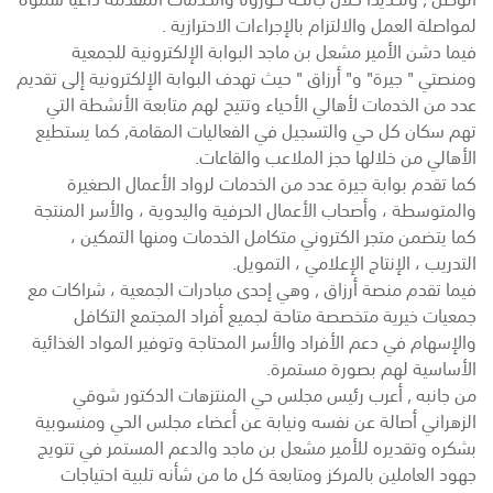
لمواصلة العمل والالتزام بالإجراءات الاحترازية .
فيما دشن الأمير مشعل بن ماجد البوابة الإلكترونية للجمعية
ومنصتي " جيرة" و" أرزاق " حيث تهدف البوابة الإلكترونية إلى تقديم
عدد من الخدمات لأهالي الأحياء وتتيح لهم متابعة الأنشطة التي
تهم سكان كل حي والتسجيل في الفعاليات المقامة, كما يستطيع
الأهالي من خلالها حجز الملاعب والقاعات.
كما تقدم بوابة جيرة عدد من الخدمات لرواد الأعمال الصغيرة
والمتوسطة ، وأصحاب الأعمال الحرفية واليدوية ، والأسر المنتجة
كما يتضمن متجر الكتروني متكامل الخدمات ومنها التمكين ،
التدريب ، الإنتاج الإعلامي ، التمويل.
فيما تقدم منصة أرزاق , وهي إحدى مبادرات الجمعية ، شراكات مع
جمعيات خيرية متخصصة متاحة لجميع أفراد المجتمع التكافل
والإسهام في دعم الأفراد والأسر المحتاجة وتوفير المواد الغذائية
الأساسية لهم بصورة مستمرة.
من جانبه , أعرب رئيس مجلس حي المنتزهات الدكتور شوقي
الزهراني أصالة عن نفسه ونيابة عن أعضاء مجلس الحي ومنسوبية
بشكره وتقديره للأمير مشعل بن ماجد والدعم المستمر في تتويج
جهود العاملين بالمركز ومتابعة كل ما من شأنه تلبية احتياجات